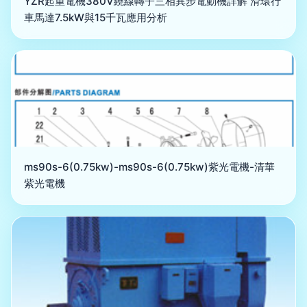
YZR起重電機380V繞線轉子三相異步電動機詳解 滑環行
車馬達7.5kW與15千瓦應用分析
ms90s-6(0.75kw)-ms90s-6(0.75kw)紫光電機-清華
紫光電機