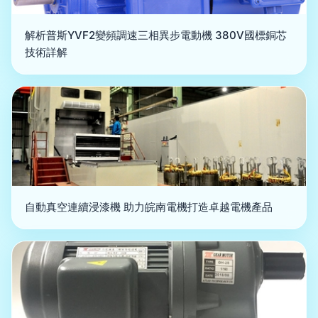
解析普斯YVF2變頻調速三相異步電動機 380V國標銅芯
技術詳解
自動真空連續浸漆機 助力皖南電機打造卓越電機產品