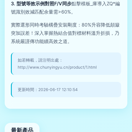
3. 型號等效示例對照F/V同步
點擊模板_庫導入ZQ*編
號識別效減匹配余量需>60%。
實際選形同時考驗構疊安裝剛度：80%升容降低顛簸
突加誤差！深入掌握熱結合值對標材料溫升折損，乃
系統嚴謹傳功能續高效之道。
如若轉載，請注明出處：
http://www.chunyingyu.cn/product/1.html
更新時間：2026-06-17 12:10:54
最新產品