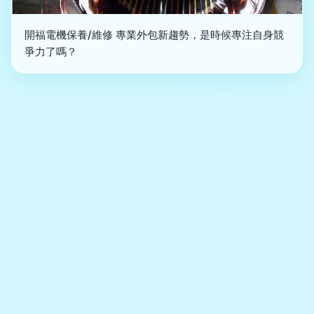
開福電機保養/維修 專業外包新趨勢，是時候專注自身競
爭力了嗎？